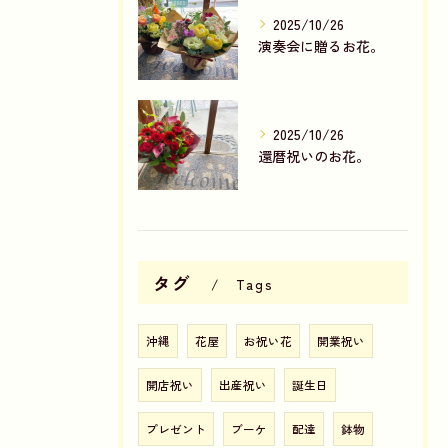
2025/10/26
演奏会に贈るお花。
2025/10/26
還暦祝いのお花。
タグ
Tags
沖縄
花屋
お祝い花
開業祝い
開店祝い
出産祝い
誕生日
プレゼント
ブーケ
配達
鉢物